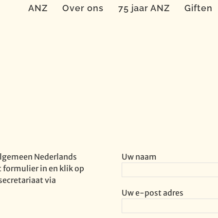
ANZ
Over ons
75 jaar ANZ
Giften
 Algemeen Nederlands
Uw naam
formulier in en klik op
ecretariaat via
Uw e-post adres