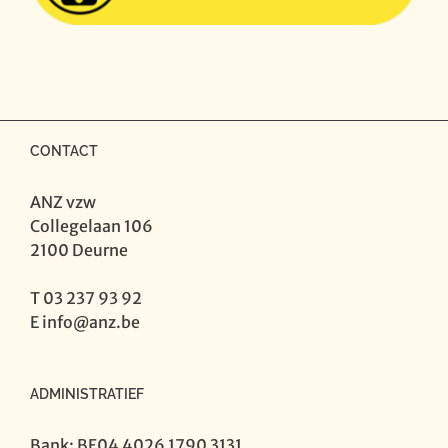
CONTACT
ANZ vzw
Collegelaan 106
2100 Deurne
T 03 237 93 92
E
info@anz.be
ADMINISTRATIEF
Bank: BE04 4026 1790 3131