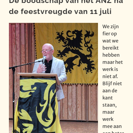
De boodschap van het ANZ na
de feestvreugde van 11 juli
We zijn
fier op
wat we
bereikt
hebben
maar het
werk is
niet af.
Blijf niet
aan de
kant
staan,
maar
werk
mee aan