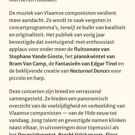
De muziek van Vlaamse componisten verdient
meer aandacht. Ze wordt te vaak vergeten in
concertprogramma’s, terwijl ze bulkt van kwaliteit
en originaliteit. Het publiek van vorig jaar
bevestigde dat overtuigend: met enthousiast
applaus voor onder meer de
fluitsonate van
Stephane Vande Ginste
, het
pianokwintet van
Bram Van Camp
, de
Fantasieën van Edgar Tinel
en
de beklijvende creatie van
Nocturnal Dances
voor
piccolo en harp.
Deze concerten zijn breed en verrassend
samengesteld. Ze bieden een panoramisch
overzicht van de veelzijdigheid en verbeelding van
Vlaamse componisten — van de 19de eeuw tot
vandaag. Jong talent en gevestigde namen klinken
naast elkaar, in uitvoeringen door topmusici als
het
Desguinkwartet
,
Brecht Valckenaers
,
Fleur