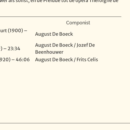
er als solist, en de Prelude tot de opera Théroigne de
Componist
urt (1900) –
August De Boeck
August De Boeck / Jozef De
) – 23:34
Beenhouwer
1920) – 46:06
August De Boeck / Frits Celis