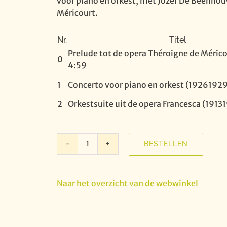
voor piano en orkest, met Jozef De Beenhouw
Méricourt.
Nr.
Titel
Prelude tot de opera Théroigne de Mérico
0
4:59
1
Concerto voor piano en orkest (19261929
2
Orkestsuite uit de opera Francesca (1913
BESTELLEN
In
Flanders'
Fields
Naar het overzicht van de webwinkel
vol.
71
-
August