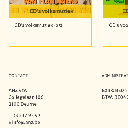
CD's volksmuziek
(25)
CD's vo
CONTACT
ADMINISTRAT
ANZ vzw
Bank: BE04
Collegelaan 106
BTW: BE04
2100 Deurne
T 03 237 93 92
E
info@anz.be