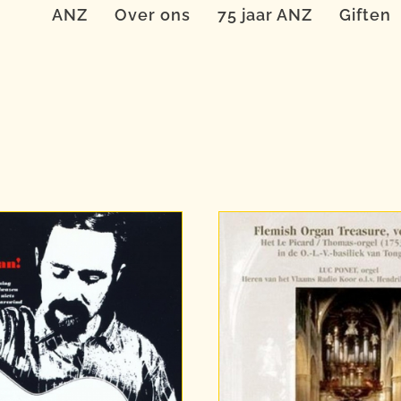
ANZ
Over ons
75 jaar ANZ
Giften