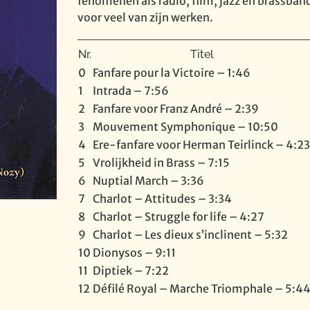
fenomenen als radio, film, jazz en brassba
voor veel van zijn werken.
Nr.
Titel
0
Fanfare pour la Victoire – 1:46
1
Intrada – 7:56
2
Fanfare voor Franz André – 2:39
3
Mouvement Symphonique – 10:50
4
Ere-fanfare voor Herman Teirlinck – 4:23
5
Vrolijkheid in Brass – 7:15
6
Nuptial March – 3:36
7
Charlot – Attitudes – 3:34
8
Charlot – Struggle for life – 4:27
9
Charlot – Les dieux s’inclinent – 5:32
10
Dionysos – 9:11
11
Diptiek – 7:22
12
Défilé Royal – Marche Triomphale – 5:4