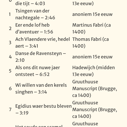
0
die tijt – 4:03
13e eeuw)
Tsingen van der
1
anoniem 15e eeuw
nachtegale – 2:46
Eer ende lof heb
Martinus Fabri (ca
2
d’aventuer – 1:56
1400)
Ach Vlaendere vrie, hedel
Thomas Fabri (ca
3
aert – 3:41
1400)
Danse de Ravensteyn –
4
anoniem 15e eeuw
2:10
Als ons dit nuwe jaer
Hadewijch (midden
5
ontsteet – 6:52
13e eeuw)
Gruuthuuse
Wi willen van den kerels
6
Manuscript (Brugge,
singhen – 3:14
ca 1400)
Gruuthuuse
Egidius waer bestu bleven
7
Manuscript (Brugge,
– 3:19
ca 1400)
Gruuthuuse