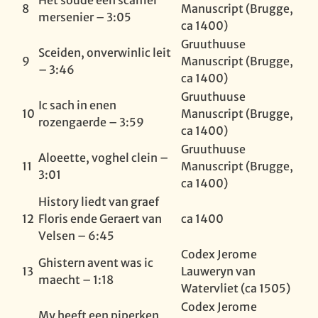
Het soude een scamel
8
Manuscript (Brugge,
mersenier – 3:05
ca 1400)
Gruuthuuse
Sceiden, onverwinlic leit
9
Manuscript (Brugge,
– 3:46
ca 1400)
Gruuthuuse
Ic sach in enen
10
Manuscript (Brugge,
rozengaerde – 3:59
ca 1400)
Gruuthuuse
Aloeette, voghel clein –
11
Manuscript (Brugge,
3:01
ca 1400)
History liedt van graef
12
Floris ende Geraert van
ca 1400
Velsen – 6:45
Codex Jerome
Ghistern avent was ic
13
Lauweryn van
maecht – 1:18
Watervliet (ca 1505)
Codex Jerome
My heeft een piperken