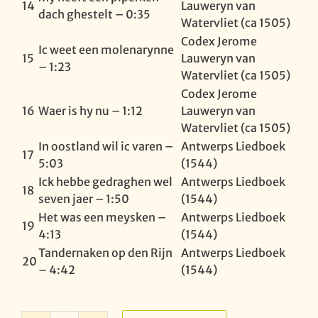
14
Lauweryn van
dach ghestelt – 0:35
Watervliet (ca 1505)
Codex Jerome
Ic weet een molenarynne
15
Lauweryn van
– 1:23
Watervliet (ca 1505)
Codex Jerome
16
Waer is hy nu – 1:12
Lauweryn van
Watervliet (ca 1505)
In oostland wil ic varen –
Antwerps Liedboek
17
5:03
(1544)
Ick hebbe gedraghen wel
Antwerps Liedboek
18
seven jaer – 1:50
(1544)
Het was een meysken –
Antwerps Liedboek
19
4:13
(1544)
Tandernaken op den Rijn
Antwerps Liedboek
20
– 4:42
(1544)