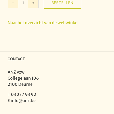
BESTELLEN
Camerata
Trajectina
-
Naar het overzicht van de webwinkel
Pacxken
van
minnen
aantal
CONTACT
ANZ vzw
Collegelaan 106
2100 Deurne
T 03 237 93 92
E
info@anz.be