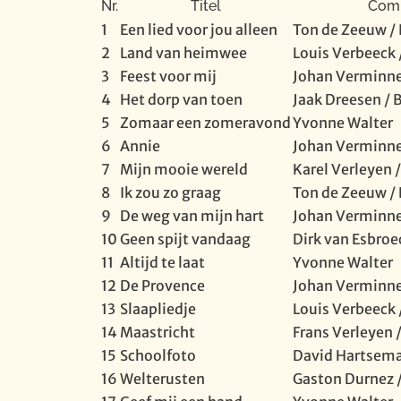
Nr.
Titel
Comp
1
Een lied voor jou alleen
Ton de Zeeuw / 
2
Land van heimwee
Louis Verbeeck 
3
Feest voor mij
Johan Verminnen
4
Het dorp van toen
Jaak Dreesen / 
5
Zomaar een zomeravond
Yvonne Walter
6
Annie
Johan Verminnen
7
Mijn mooie wereld
Karel Verleyen 
8
Ik zou zo graag
Ton de Zeeuw / 
9
De weg van mijn hart
Johan Verminnen
10
Geen spijt vandaag
Dirk van Esbroe
11
Altijd te laat
Yvonne Walter
12
De Provence
Johan Verminnen
13
Slaapliedje
Louis Verbeeck 
14
Maastricht
Frans Verleyen 
15
Schoolfoto
David Hartsem
16
Welterusten
Gaston Durnez /