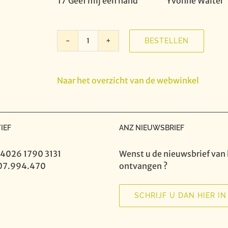
17
Geef mij een hand
Yvonne Walter
BESTELLEN
Connie
Neefs
-
Naar het overzicht van de webwinkel
De
weg
van
mijn
IEF
ANZ NIEUWSBRIEF
hart
aantal
 4026 1790 3131
Wenst u de nieuwsbrief van 
07.994.470
ontvangen ?
SCHRIJF U DAN HIER IN