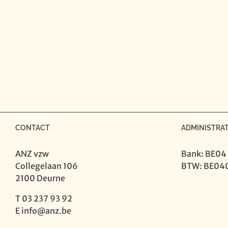
CONTACT
ADMINISTRAT
ANZ vzw
Bank: BE04
Collegelaan 106
BTW: BE04
2100 Deurne
T 03 237 93 92
E
info@anz.be