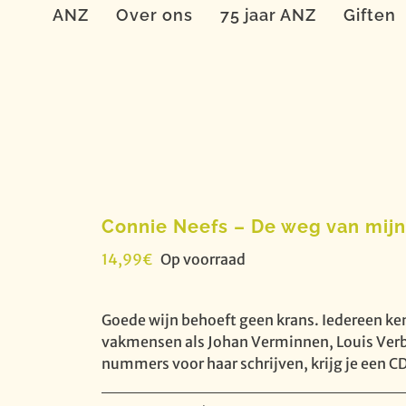
ANZ
Over ons
75 jaar ANZ
Giften
Connie Neefs – De weg van mijn
14,99
€
Op voorraad
Goede wijn behoeft geen krans. Iedereen k
vakmensen als Johan Verminnen, Louis Verbe
nummers voor haar schrijven, krijg je een CD