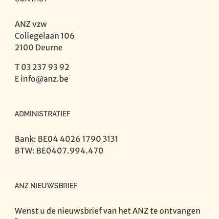
De
Boeck
ANZ vzw
aantal
Collegelaan 106
2100 Deurne
T 03 237 93 92
E
info@anz.be
ADMINISTRATIEF
Bank: BE04 4026 1790 3131
BTW: BE0407.994.470
ANZ NIEUWSBRIEF
Wenst u de nieuwsbrief van het ANZ te ontvangen