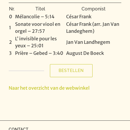
Nr.
Titel
Componist
0
Mélancolie – 5:14
César Frank
Sonate voor viool en
César Frank (arr. Jan Van
1
orgel – 27:57
Landeghem)
L’ invisible pour les
2
Jan Van Landhegem
yeux – 25:01
3
Prière – Gebed – 3:40
August De Boeck
BESTELLEN
Duo
Landini
-
Naar het overzicht van de webwinkel
César
Franck,
Jan
Van
Landeghem,
August
CONTACT