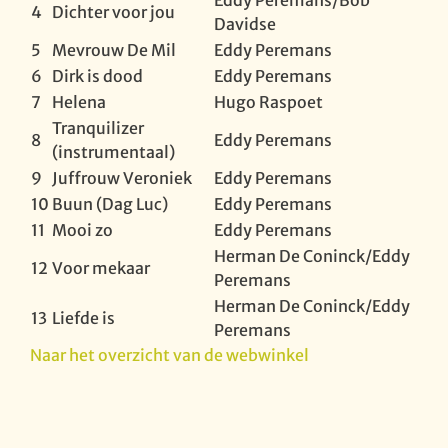
Eddy Peremans/Bob
4
Dichter voor jou
Davidse
5
Mevrouw De Mil
Eddy Peremans
6
Dirk is dood
Eddy Peremans
7
Helena
Hugo Raspoet
Tranquilizer
8
Eddy Peremans
(instrumentaal)
9
Juffrouw Veroniek
Eddy Peremans
10
Buun (Dag Luc)
Eddy Peremans
11
Mooi zo
Eddy Peremans
Herman De Coninck/Eddy
12
Voor mekaar
Peremans
Herman De Coninck/Eddy
13
Liefde is
Peremans
Naar het overzicht van de webwinkel