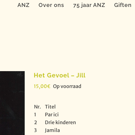
ANZ
Over ons
75 jaar ANZ
Giften
Het Gevoel – Jill
15,00
€
Op voorraad
Nr.
Titel
1
Par ici
2
Drie kinderen
3
Jamila