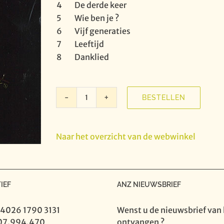
4
De derde keer
5
Wie ben je ?
6
Vijf generaties
7
Leeftijd
8
Danklied
BESTELLEN
Het
Gevoel
-
Naar het overzicht van de webwinkel
Jill
aantal
IEF
ANZ NIEUWSBRIEF
 4026 1790 3131
Wenst u de nieuwsbrief van 
07.994.470
ontvangen ?