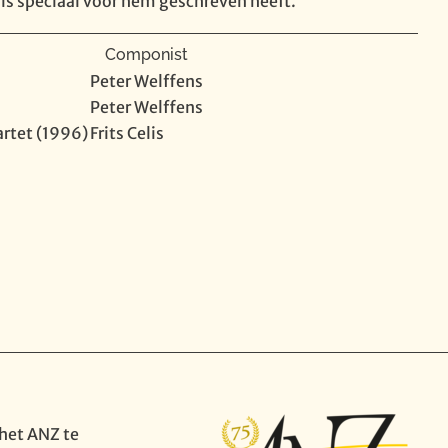
lis speciaal voor hem geschreven heeft.
Componist
Peter Welffens
Peter Welffens
artet (1996)
Frits Celis
het ANZ te