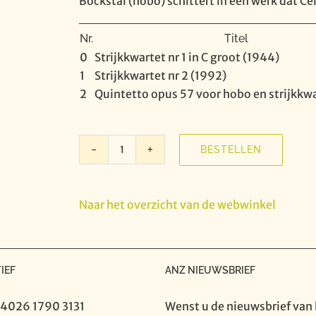
Bockstal (hobo) schittert in een werk dat Ce
Nr.
Titel
0
Strijkkwartet nr 1 in C groot (1944)
1
Strijkkwartet nr 2 (1992)
2
Quintetto opus 57 voor hobo en strijkkw
BESTELLEN
In
Flanders'
Fields
Naar het overzicht van de webwinkel
vol.
14
-
Peter
IEF
ANZ NIEUWSBRIEF
Welffens
-
 4026 1790 3131
Wenst u de nieuwsbrief van 
Frits