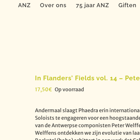
ANZ
Over ons
75 jaar ANZ
Giften
In Flanders’ Fields vol. 14 – Pete
17,50
€
Op voorraad
Andermaal slaagt Phaedra erin internatio
Soloists te engageren voor een hoogstaan
van de Antwerpse componisten Peter Welffen
Welffens ontdekken we zijn evolutie van laa