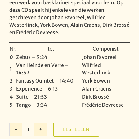
een werk voor basklarinet speciaal voor hem. Op
deze CD speelt hij enkele van die werken,
geschreven door Johan Favoreel, Wilfried
Westerlinck, York Bowen, Alain Craens, Dirk Brossé
en Frédéric Devreese.
Nr.
Titel
Componist
0
Zebus – 5:24
Johan Favoreel
Van Heinde en Verre –
Wilfried
1
14:52
Westerlinck
2
Fantasy Quintet – 14:40
York Bowen
3
Experience – 6:13
Alain Craens
4
Suite – 21:53
Dirk Brossé
5
Tango – 3:34
Frédéric Devreese
BESTELLEN
In