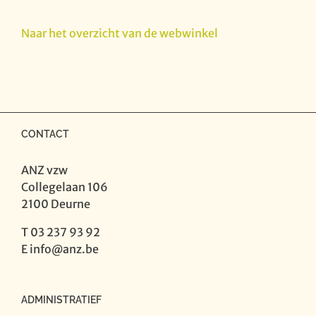
Flanders'
Fields
Naar het overzicht van de webwinkel
vol.
73
-
Jan
Guns
-
CONTACT
Flowers
for
ANZ vzw
the
Collegelaan 106
bass
2100 Deurne
clarinet
aantal
T 03 237 93 92
E
info@anz.be
ADMINISTRATIEF