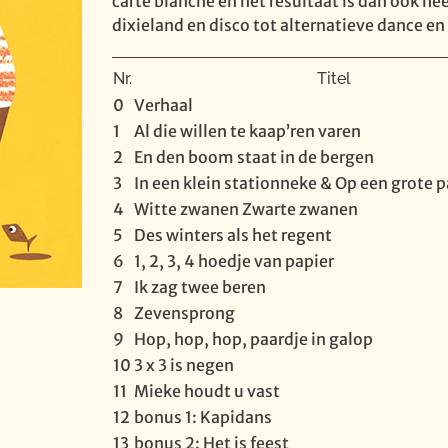
carte blanche en het resultaat is dan ook hee
dixieland en disco tot alternatieve dance en 
Nr.
Titel
0
Verhaal
1
Al die willen te kaap’ren varen
2
En den boom staat in de bergen
3
In een klein stationneke & Op een grote 
4
Witte zwanen Zwarte zwanen
5
Des winters als het regent
6
1, 2, 3, 4 hoedje van papier
7
Ik zag twee beren
8
Zevensprong
9
Hop, hop, hop, paardje in galop
10
3 x 3 is negen
11
Mieke houdt u vast
12
bonus 1: Kapidans
13
bonus 2: Het is feest