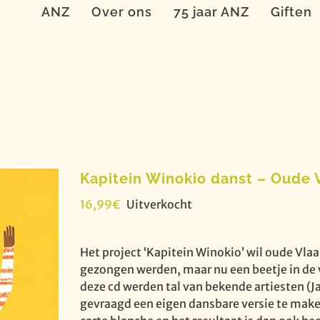
ANZ
Over ons
75 jaar ANZ
Giften
Kapitein Winokio danst – Oude V
16,99
€
Uitverkocht
Het project ‘Kapitein Winokio’ wil oude Vla
gezongen werden, maar nu een beetje in de 
deze cd werden tal van bekende artiesten (
gevraagd een eigen dansbare versie te maken