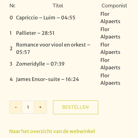
Nr.
Titel
Componist
Flor
0
Capriccio – Luim – 04:55
Alpaerts
Flor
1
Pallieter – 28:51
Alpaerts
Romance voor viool en orkest –
Flor
2
05:57
Alpaerts
Flor
3
Zomeridylle – 07:39
Alpaerts
Flor
4
James Ensor-suite – 16:24
Alpaerts
BESTELLEN
Klara:
Flemish
Connection
Naar het overzicht van de webwinkel
VIII