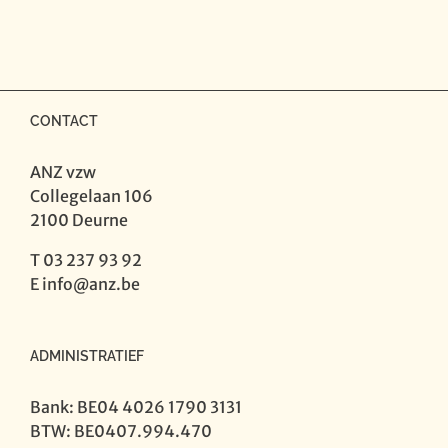
-
Orkestwerken
Flor
Alpaerts
aantal
CONTACT
ANZ vzw
Collegelaan 106
2100 Deurne
T 03 237 93 92
E
info@anz.be
ADMINISTRATIEF
Bank: BE04 4026 1790 3131
BTW: BE0407.994.470