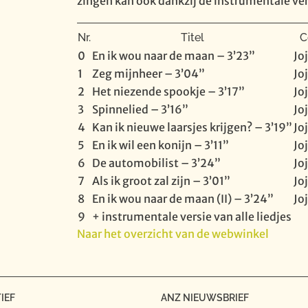
zingen kan ook dankzij de instrumentale vers
Nr.
Titel
C
0
En ik wou naar de maan – 3’23”
Jo
1
Zeg mijnheer – 3’04”
Jo
2
Het niezende spookje – 3’17”
Jo
3
Spinnelied – 3’16”
Jo
4
Kan ik nieuwe laarsjes krijgen? – 3’19”
Jo
5
En ik wil een konijn – 3’11”
Jo
6
De automobilist – 3’24”
Jo
7
Als ik groot zal zijn – 3’01”
Jo
8
En ik wou naar de maan (II) – 3’24”
Jo
9
+ instrumentale versie van alle liedjes
Naar het overzicht van de webwinkel
IEF
ANZ NIEUWSBRIEF