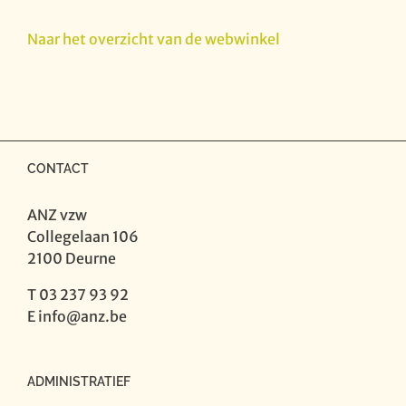
het
Naar het overzicht van de webwinkel
Jaar
1999-
2000
aantal
CONTACT
ANZ vzw
Collegelaan 106
2100 Deurne
T 03 237 93 92
E
info@anz.be
ADMINISTRATIEF