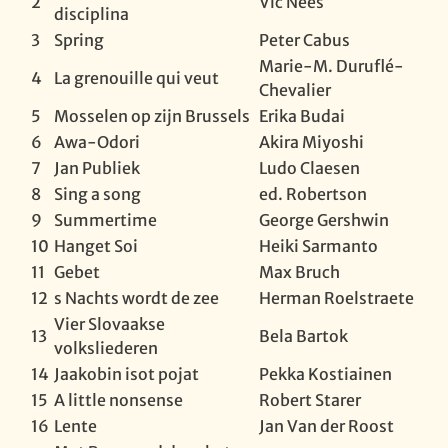
2
Vic Nees
disciplina
3
Spring
Peter Cabus
Marie-M. Duruflé-
4
La grenouille qui veut
Chevalier
5
Mosselen op zijn Brussels
Erika Budai
6
Awa-Odori
Akira Miyoshi
7
Jan Publiek
Ludo Claesen
8
Sing a song
ed. Robertson
9
Summertime
George Gershwin
10
Hanget Soi
Heiki Sarmanto
11
Gebet
Max Bruch
12
s Nachts wordt de zee
Herman Roelstraete
Vier Slovaakse
13
Bela Bartok
volksliederen
14
Jaakobin isot pojat
Pekka Kostiainen
15
A little nonsense
Robert Starer
16
Lente
Jan Van der Roost