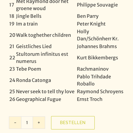
Met Raymond door het
17
Philippe Souvagie
groene woud
18
Jingle Bells
Ben Parry
19
Im a train
Peter Knight
Holly
20
Walk toghether children
Dan/Schönherr Kr.
21
Geistliches Lied
Johannes Brahms
Stultorum infinitus est
22
Kurt Bikkembergs
numerus
23
Tebe Poem
Rachmaninov
Pablo Trihdade
24
Ronda Catonga
Roballo
25
Never seek to tell thy love
Raymond Schroyens
26
Geographical Fugue
Ernst Troch
BESTELLEN
Koor
van