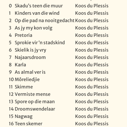
0
Skadu’s teen die muur
Koos du Plessis
1
Kinders van die wind
Koos du Plessis
2
Op die pad na nooitgedacht
Koos du Plessis
3
As jy my kon volg
Koos du Plessis
4
Pretoria
Koos du Plessis
5
Sprokie vir ‘n stadskind
Koos du Plessis
6
Skielik is jy vry
Koos du Plessis
7
Najaarsdroom
Koos du Plessis
8
Karla
Koos du Plessis
9
As almal ver is
Koos du Plessis
10
Môreliedjie
Koos du Plessis
11
Skimme
Koos du Plessis
12
Vermiste mense
Koos du Plessis
13
Spore op die maan
Koos du Plessis
14
Droomswendelaar
Koos du Plessis
15
Nagwag
Koos du Plessis
16
Teen skemer
Koos du Plessis