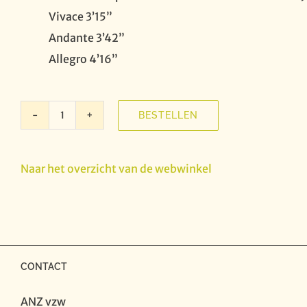
Vivace 3’15”
Andante 3’42”
Allegro 4’16”
BESTELLEN
Muizel
huiskoncerten
I
Naar het overzicht van de webwinkel
-
18th
century
Harpsichord
Music
aantal
CONTACT
ANZ vzw