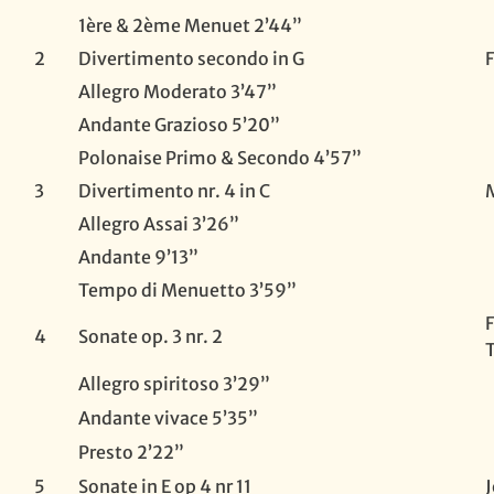
1ère & 2ème Menuet 2’44”
2
Divertimento secondo in G
Allegro Moderato 3’47”
Andante Grazioso 5’20”
Polonaise Primo & Secondo 4’57”
3
Divertimento nr. 4 in C
Allegro Assai 3’26”
Andante 9’13”
Tempo di Menuetto 3’59”
4
Sonate op. 3 nr. 2
Allegro spiritoso 3’29”
Andante vivace 5’35”
Presto 2’22”
5
Sonate in E op 4 nr 11