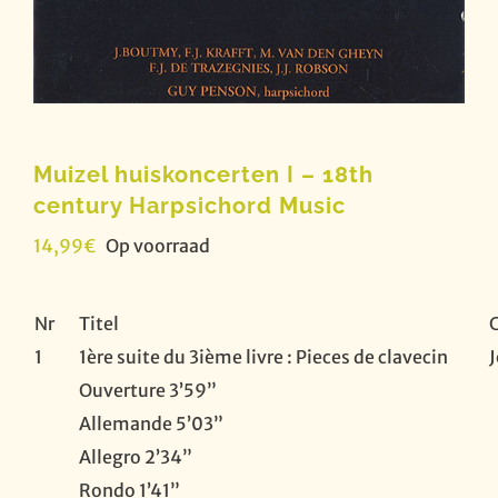
Muizel huiskoncerten I – 18th
century Harpsichord Music
14,99
€
Op voorraad
Nr
Titel
1
1ère suite du 3ième livre : Pieces de clavecin
Ouverture 3’59”
Allemande 5’03”
Allegro 2’34”
Rondo 1’41”