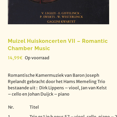
Muizel Huiskoncerten VII – Romantic
Chamber Music
14,99
€
Op voorraad
Romantische Kamermuziek van Baron Joseph
Ryelandt gebracht door het Hams Memeling Trio
bestaande uit : Dirk Lippens – viool, Jan van Kelst
– cello en Johan Duijck – piano
Nr.
Titel
1
Trio nr 1 in b opus 57 – viool, cello, piano –