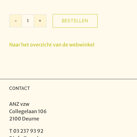
BESTELLEN
Muizel
Huiskoncerten
VII
Naar het overzicht van de webwinkel
-
Romantic
Chamber
Music
aantal
CONTACT
ANZ vzw
Collegelaan 106
2100 Deurne
T 03 237 93 92