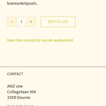
krantenknipsels.
BESTELLEN
Operazanger
Eduard
De
Naar het overzicht van de webwinkel
Decker
-
Herinneringen
aan
mijn
vader
CONTACT
aantal
ANZ vzw
Collegelaan 106
2100 Deurne