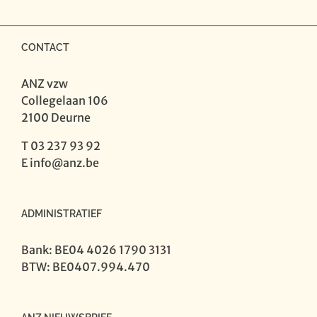
CONTACT
ANZ vzw
Collegelaan 106
2100 Deurne
T 03 237 93 92
E
info@anz.be
ADMINISTRATIEF
Bank: BE04 4026 1790 3131
BTW: BE0407.994.470