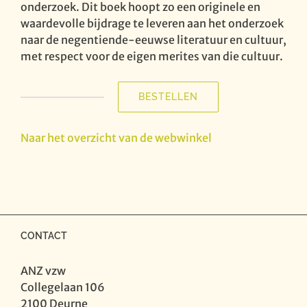
onderzoek. Dit boek hoopt zo een originele en
waardevolle bijdrage te leveren aan het onderzoek
naar de negentiende-eeuwse literatuur en cultuur,
met respect voor de eigen merites van die cultuur.
BESTELLEN
Verklankt
verleden
-
Naar het overzicht van de webwinkel
Vlaamse
muziektheater
werken
uit
de
19e
CONTACT
eeuw
aantal
ANZ vzw
Collegelaan 106
2100 Deurne