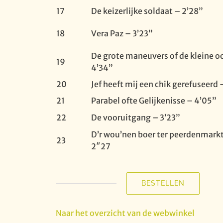
17
De keizerlijke soldaat – 2’28”
18
Vera Paz – 3’23”
De grote maneuvers of de kleine o
19
4’34”
20
Jef heeft mij een chik gerefuseerd 
21
Parabel ofte Gelijkenisse – 4’05”
22
De vooruitgang – 3’23”
D’r wou’nen boer ter peerdenmark
23
2″27
BESTELLEN
Werkman,
komaan
...
Naar het overzicht van de webwinkel