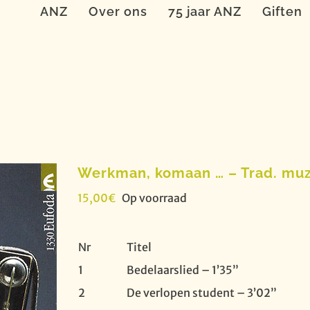
ANZ
Over ons
75 jaar ANZ
Giften
Werkman, komaan … – Trad. muz
15,00
€
Op voorraad
Nr
Titel
1
Bedelaarslied – 1’35”
2
De verlopen student – 3’02”