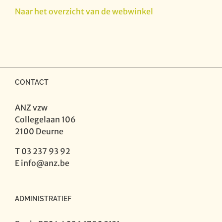
-
Naar het overzicht van de webwinkel
Een
halve
eeuw
...
volume
2
CONTACT
aantal
ANZ vzw
Collegelaan 106
2100 Deurne
T 03 237 93 92
E
info@anz.be
ADMINISTRATIEF