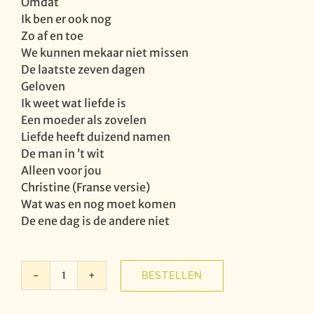
Omdat
Ik ben er ook nog
Zo af en toe
We kunnen mekaar niet missen
De laatste zeven dagen
Geloven
Ik weet wat liefde is
Een moeder als zovelen
Liefde heeft duizend namen
De man in ’t wit
Alleen voor jou
Christine (Franse versie)
Wat was en nog moet komen
De ene dag is de andere niet
BESTELLEN
Will
Ferdy