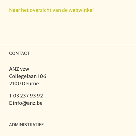
Flemish
Naar het overzicht van de webwinkel
Band
Music
1
-
August
De
CONTACT
Boeck
aantal
ANZ vzw
Collegelaan 106
2100 Deurne
T 03 237 93 92
E
info@anz.be
ADMINISTRATIEF