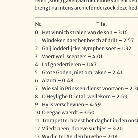
reien (koor) gaven aan het einde van elk bedr
brengt na intens archiefonderzoek deze lied
Nr.
Titel
0
Het vinnich stralen van de son – 3:16
1
Windeken daer het bosch af drilt – 2:57
2
Ghij lodderlijcke Nymphen soet – 1:32
3
Vaert wel, scepters – 4:01
4
Lof goedertieren – 1:47
5
Grote Goden, niet om raken – 2:41
6
Alarm – 0:48
7
Wie sal in Prinssen dienst voortaen – 2:3
8
O Heylighe Drietal, wellekom – 2:59
9
Hy is verscheynen – 4:59
10
O eegae waerdt – 3:50
11
Trompetter blaest het daghet in den oos
12
Vliedt heen, droeve suchjes – 3:26
13
Wy die ter Aerden buyghe – 2:18