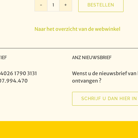
BESTELLEN
Camerata
Trajectina
-
Naar het overzicht van de webwinkel
Theatermuziek
uit
de
Gouden
IEF
ANZ NIEUWSBRIEF
Eeuw
(1600-
 4026 1790 3131
Wenst u de nieuwsbrief van 
1650)
07.994.470
ontvangen ?
aantal
SCHRIJF U DAN HIER IN