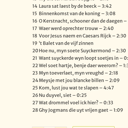
14
Laura sat laest by de beeck – 3:42
15
Binnenkomst van de koning – 3:08
16
O Kerstnacht, schooner dan de daegen –
17
Waer werd oprechter trouw – 2:40
18
Voor Jesus naem en Caesars Rijck – 2:30
19
‘t Balet van de vijf zinnen
20
Hoe nu, myn soete Suyckermond – 2:30
21
Want suyckerde wyn loopt soetjes in – 0
22
Wel soet hartje, benje daer weerom? – 1:
23
Myn toeverlaet, myn vreughd – 2:18
24
Meysje met jou blancke billen – 2:09
25
Kom, lust jou wat te slapen – 4:47
26
Nu duyvel, siet – 0:25
27
Wat drommel voel ick hier? – 0:33
28
Ghy Jogmans die uyt vrijen gaet – 1:09