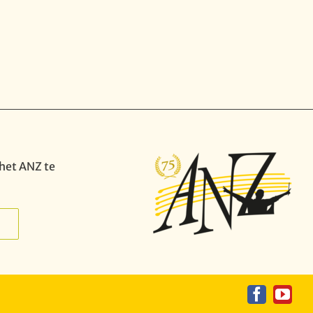
het ANZ te
Faceboo
YouT