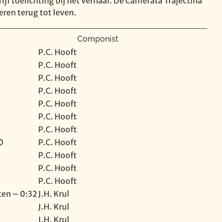
ijf toelichting bij het verhaal. De Camerata Trajectina
eren terug tot leven.
Componist
P.C. Hooft
P.C. Hooft
P.C. Hooft
P.C. Hooft
P.C. Hooft
P.C. Hooft
P.C. Hooft
0
P.C. Hooft
P.C. Hooft
P.C. Hooft
P.C. Hooft
ten – 0:32
J.H. Krul
J.H. Krul
J.H. Krul