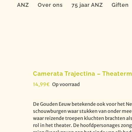
ANZ
Over ons
75 jaar ANZ
Giften
Camerata Trajectina – Theaterm
14,99
€
Op voorraad
De Gouden Eeuw betekende ook voor het Nede
schouwburgen waar stukken van onder meer 
waar reizende troepen kluchten brachten als 
rol in het theater. De hoofdpersonages zong