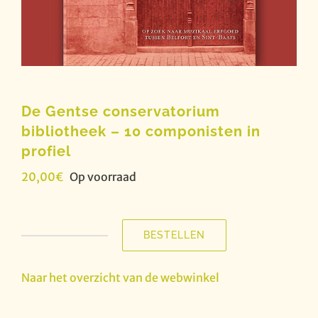
De Gentse conservatorium
bibliotheek – 10 componisten in
profiel
20,00
€
Op voorraad
BESTELLEN
De
Gentse
conservatorium
Naar het overzicht van de webwinkel
bibliotheek
-