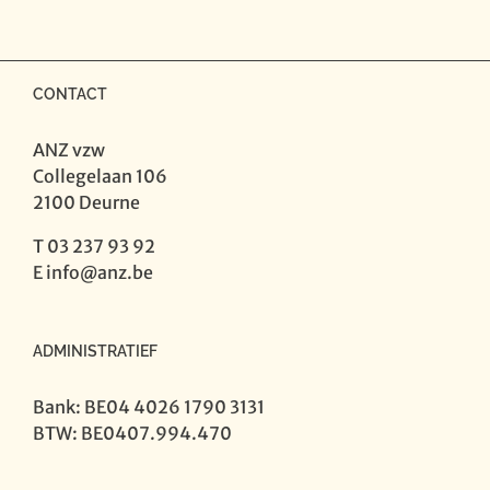
10
componisten
in
profiel
CONTACT
aantal
ANZ vzw
Collegelaan 106
2100 Deurne
T 03 237 93 92
E
info@anz.be
ADMINISTRATIEF
Bank: BE04 4026 1790 3131
BTW: BE0407.994.470