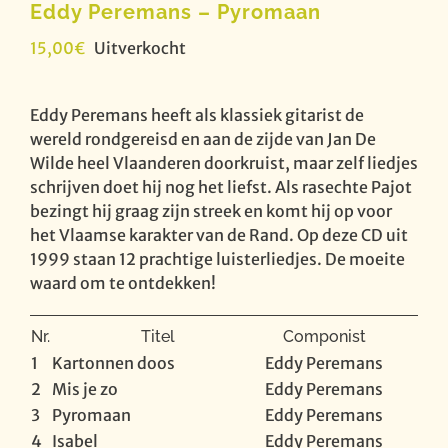
Eddy Peremans – Pyromaan
15,00
€
Uitverkocht
Eddy Peremans heeft als klassiek gitarist de
wereld rondgereisd en aan de zijde van Jan De
Wilde heel Vlaanderen doorkruist, maar zelf liedjes
schrijven doet hij nog het liefst. Als rasechte Pajot
bezingt hij graag zijn streek en komt hij op voor
het Vlaamse karakter van de Rand. Op deze CD uit
1999 staan 12 prachtige luisterliedjes. De moeite
waard om te ontdekken!
Nr.
Titel
Componist
1
Kartonnen doos
Eddy Peremans
2
Mis je zo
Eddy Peremans
3
Pyromaan
Eddy Peremans
4
Isabel
Eddy Peremans