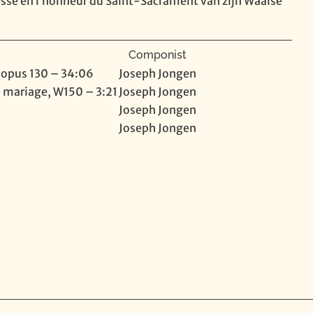
se en l’honneur du Saint-Sacrament van zijn Waalse
Componist
 opus 130 – 34:06
Joseph Jongen
 mariage, W150 – 3:21
Joseph Jongen
Joseph Jongen
Joseph Jongen