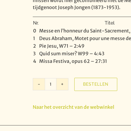
missen wordt hier gecombineerd met de Mes
tijdgenoot Joseph Jongen (1873-1953).
Nr.
Titel
0
Messe en l’honneur du Saint-Sacrement,
1
Deus Abraham, Motet pour une messe de
2
Pie Jesu, W71 – 2:49
3
Quid sum miser? W99 – 4:43
4
Missa Festiva, opus 62 – 27:31
BESTELLEN
Flor
Peeters
-
Naar het overzicht van de webwinkel
Missa
Festiva
/
Joseph