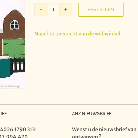
BESTELLEN
Ieder
jaar
komt
Naar het overzicht van de webwinkel
Kerstmis
weer
aantal
IEF
ANZ NIEUWSBRIEF
 4026 1790 3131
Wenst u de nieuwsbrief van 
07.994.470
ontvangen ?