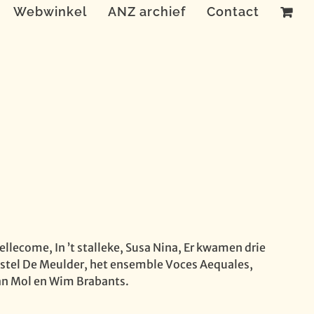
Webwinkel
ANZ archief
Contact
llecome, In ’t stalleke, Susa Nina, Er kwamen drie
istel De Meulder, het ensemble Voces Aequales,
an Mol en Wim Brabants.