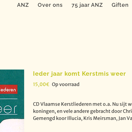
ANZ
Over ons
75 jaar ANZ
Giften
Ieder jaar komt Kerstmis weer
15,00
€
Op voorraad
CD Vlaamse Kerstliederen met o.a. Nu sijt we
koningen, en vele andere gebracht door Chr
Gemengd koor Illucia, Kris Meirsman, Jan V