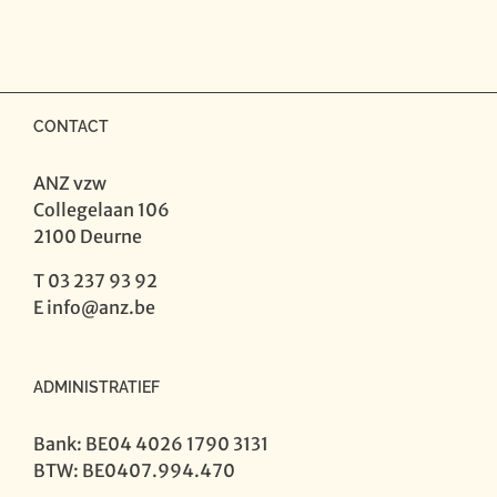
jacht
-
Trad.
muziek
uit
CONTACT
Vlaanderen
aantal
ANZ vzw
Collegelaan 106
2100 Deurne
T 03 237 93 92
E
info@anz.be
ADMINISTRATIEF
Bank: BE04 4026 1790 3131
BTW: BE0407.994.470