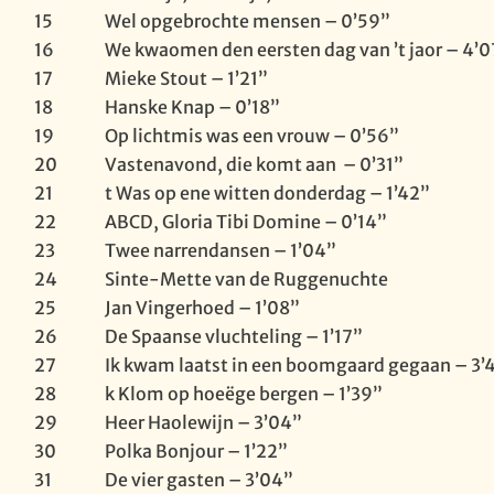
15
Wel opgebrochte mensen – 0’59”
16
We kwaomen den eersten dag van ’t jaor – 4’0
17
Mieke Stout – 1’21”
18
Hanske Knap – 0’18”
19
Op lichtmis was een vrouw – 0’56”
20
Vastenavond, die komt aan – 0’31”
21
t Was op ene witten donderdag – 1’42”
22
ABCD, Gloria Tibi Domine – 0’14”
23
Twee narrendansen – 1’04”
24
Sinte-Mette van de Ruggenuchte
25
Jan Vingerhoed – 1’08”
26
De Spaanse vluchteling – 1’17”
27
Ik kwam laatst in een boomgaard gegaan – 3’
28
k Klom op hoeëge bergen – 1’39”
29
Heer Haolewijn – 3’04”
30
Polka Bonjour – 1’22”
31
De vier gasten – 3’04”