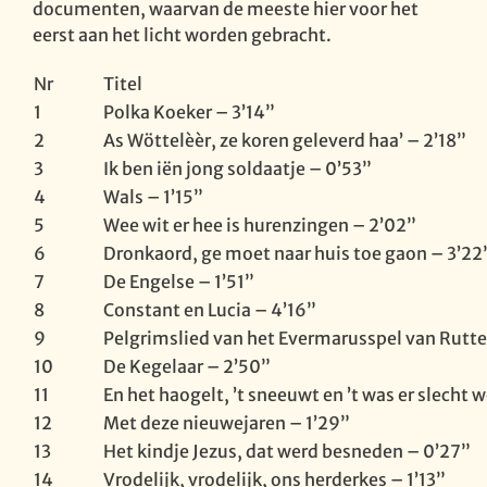
documenten, waarvan de meeste hier voor het
eerst aan het licht worden gebracht.
Nr
Titel
1
Polka Koeker – 3’14”
2
As Wöttelèèr, ze koren geleverd haa’ – 2’18”
3
Ik ben iën jong soldaatje – 0’53”
4
Wals – 1’15”
5
Wee wit er hee is hurenzingen – 2’02”
6
Dronkaord, ge moet naar huis toe gaon – 3’22
7
De Engelse – 1’51”
8
Constant en Lucia – 4’16”
9
Pelgrimslied van het Evermarusspel van Rutte
10
De Kegelaar – 2’50”
11
En het haogelt, ’t sneeuwt en ’t was er slecht 
12
Met deze nieuwejaren – 1’29”
13
Het kindje Jezus, dat werd besneden – 0’27”
14
Vrodelijk, vrodelijk, ons herderkes – 1’13”