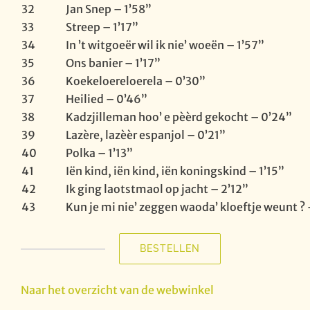
32
Jan Snep – 1’58”
33
Streep – 1’17”
34
In ’t witgoeër wil ik nie’ woeën – 1’57”
35
Ons banier – 1’17”
36
Koekeloereloerela – 0’30”
37
Heilied – 0’46”
38
Kadzjilleman hoo’ e pèèrd gekocht – 0’24”
39
Lazère, lazèèr espanjol – 0’21”
40
Polka – 1’13”
41
Iën kind, iën kind, iën koningskind – 1’15”
42
Ik ging laotstmaol op jacht – 2’12”
43
Kun je mi nie’ zeggen waoda’ kloeftje weunt ?
BESTELLEN
Ik
ging
laatstmaal
Naar het overzicht van de webwinkel
op