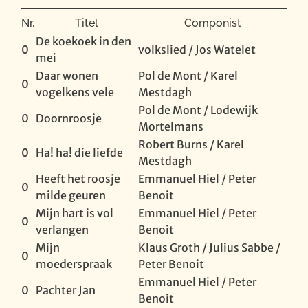
Nr.
Titel
Componist
De koekoek in den
0
volkslied / Jos Watelet
mei
Daar wonen
Pol de Mont / Karel
0
vogelkens vele
Mestdagh
Pol de Mont / Lodewijk
0
Doornroosje
Mortelmans
Robert Burns / Karel
0
Ha! ha! die liefde
Mestdagh
Heeft het roosje
Emmanuel Hiel / Peter
0
milde geuren
Benoit
Mijn hart is vol
Emmanuel Hiel / Peter
0
verlangen
Benoit
Mijn
Klaus Groth / Julius Sabbe /
0
moederspraak
Peter Benoit
Emmanuel Hiel / Peter
0
Pachter Jan
Benoit