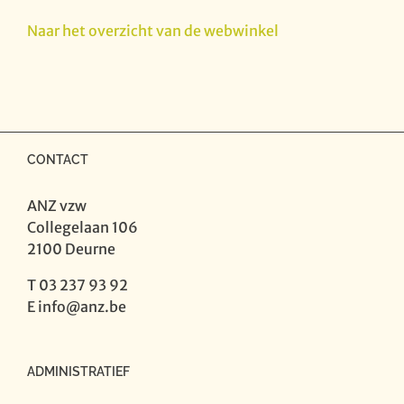
ken
een
Naar het overzicht van de webwinkel
lied
3
-
Evergreens
aantal
CONTACT
ANZ vzw
Collegelaan 106
2100 Deurne
T 03 237 93 92
E
info@anz.be
ADMINISTRATIEF