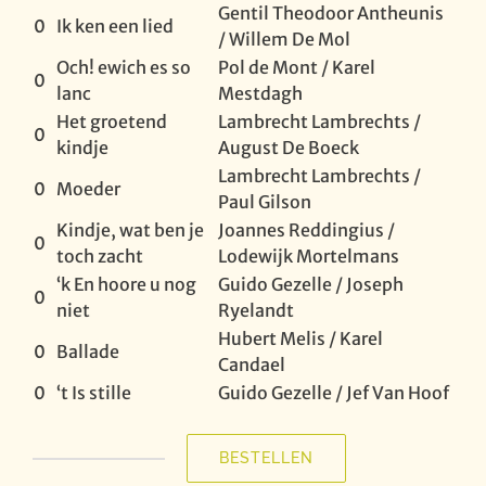
Gentil Theodoor Antheunis
0
Ik ken een lied
/ Willem De Mol
Och! ewich es so
Pol de Mont / Karel
0
lanc
Mestdagh
Het groetend
Lambrecht Lambrechts /
0
kindje
August De Boeck
Lambrecht Lambrechts /
0
Moeder
Paul Gilson
Kindje, wat ben je
Joannes Reddingius /
0
toch zacht
Lodewijk Mortelmans
‘k En hoore u nog
Guido Gezelle / Joseph
0
niet
Ryelandt
Hubert Melis / Karel
0
Ballade
Candael
0
‘t Is stille
Guido Gezelle / Jef Van Hoof
BESTELLEN
Ik