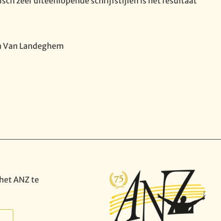
ch zeer uiteenlopende schrijfstijlen is het resultaat
Jan Van Landeghem
het ANZ te