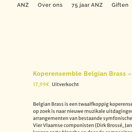
ANZ
Over ons
75 jaar ANZ
Giften
Koperensemble Belgian Brass –
17,99
€
Uitverkocht
Belgian Brass is een twaalfkoppig koperens
op zoek is naar nieuwe muzikale uitdaginge
arrangementen van bestaande symfonische m
Vier Vlaamse componisten (Dirk Brossé, Ja