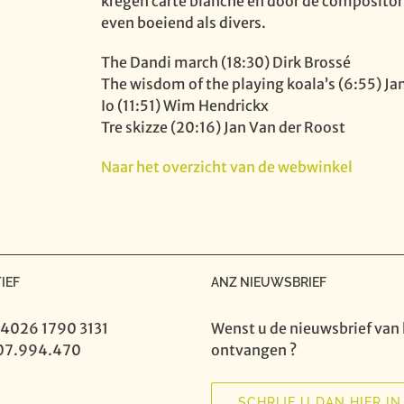
kregen carte blanche en door de compositoris
even boeiend als divers.
The Dandi march (18:30) Dirk Brossé
The wisdom of the playing koala’s (6:55) 
Io (11:51) Wim Hendrickx
Tre skizze (20:16) Jan Van der Roost
Naar het overzicht van de webwinkel
IEF
ANZ NIEUWSBRIEF
 4026 1790 3131
Wenst u de nieuwsbrief van 
07.994.470
ontvangen ?
SCHRIJF U DAN HIER IN