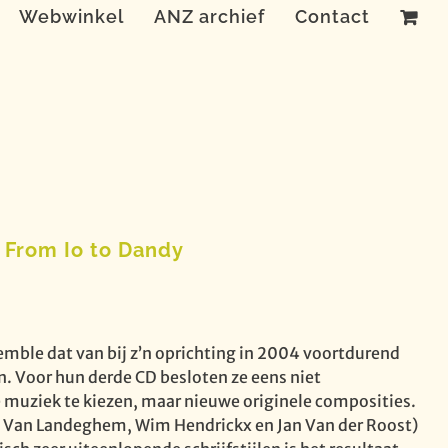
Webwinkel
ANZ archief
Contact
 From Io to Dandy
emble dat van bij z’n oprichting in 2004 voortdurend
n. Voor hun derde CD besloten ze eens niet
uziek te kiezen, maar nieuwe originele composities.
n Van Landeghem, Wim Hendrickx en Jan Van der Roost)