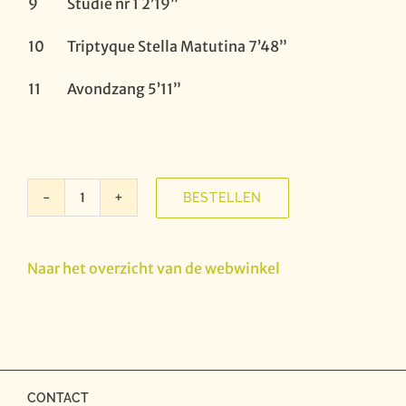
9
Studie nr 1 2’19”
10
Triptyque Stella Matutina 7’48”
11
Avondzang 5’11”
BESTELLEN
Muizel
Huiskoncerten
XVIII
Naar het overzicht van de webwinkel
-
Hedendaagse
Gitaarmuziek
-
Armand
Cock
CONTACT
aantal