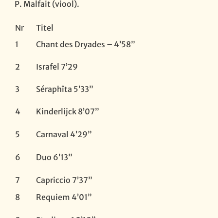
P. Malfait (viool).
Nr
Titel
1
Chant des Dryades – 4’58”
2
Israfel 7’29
3
Séraphîta 5’33”
4
Kinderlijck 8’07”
5
Carnaval 4’29”
6
Duo 6’13”
7
Capriccio 7’37”
8
Requiem 4’01”