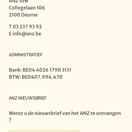
ANZ vzw
Collegelaan 106
2100 Deurne
T 03 237 93 92
E
info@anz.be
ADMINISTRATIEF
Bank: BE04 4026 1790 3131
BTW: BE0407.994.470
ANZ NIEUWSBRIEF
Wenst u de nieuwsbrief van het ANZ te ontvangen
?