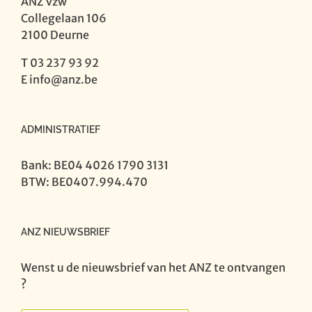
ANZ vzw
Collegelaan 106
2100 Deurne
T 03 237 93 92
E
info@anz.be
ADMINISTRATIEF
Bank: BE04 4026 1790 3131
BTW: BE0407.994.470
ANZ NIEUWSBRIEF
Wenst u de nieuwsbrief van het ANZ te ontvangen
?