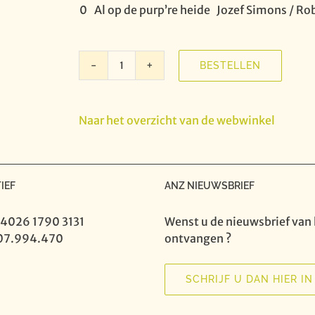
0
Al op de purp’re heide
Jozef Simons / R
BESTELLEN
Ik
ken
een
Naar het overzicht van de webwinkel
lied
2
-
Midden
IEF
ANZ NIEUWSBRIEF
&
lage
 4026 1790 3131
Wenst u de nieuwsbrief van 
stem
07.994.470
ontvangen ?
aantal
SCHRIJF U DAN HIER IN