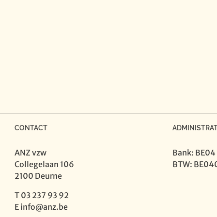
CONTACT
ADMINISTRAT
ANZ vzw
Bank: BE04
Collegelaan 106
BTW: BE04
2100 Deurne
T 03 237 93 92
E
info@anz.be