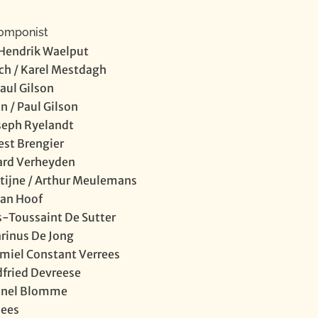
omponist
 Hendrik Waelput
ch / Karel Mestdagh
Paul Gilson
n / Paul Gilson
oseph Ryelandt
est Brengier
ard Verheyden
tijne / Arthur Meulemans
Van Hoof
s-Toussaint De Sutter
arinus De Jong
Emiel Constant Verrees
dfried Devreese
ionel Blomme
Nees