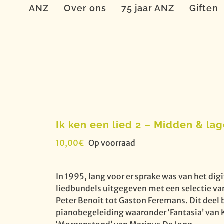
ANZ
Over ons
75 jaar ANZ
Giften
Ik ken een lied 2 – Midden & la
10,00
€
Op voorraad
In 1995, lang voor er sprake was van het digi
liedbundels uitgegeven met een selectie v
Peter Benoit tot Gaston Feremans. Dit deel
pianobegeleiding waaronder ‘Fantasia’ van K