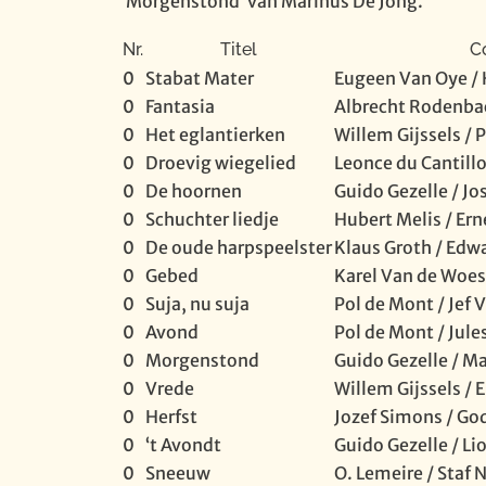
‘Morgenstond’ van Marinus De Jong.
Nr.
Titel
C
0
Stabat Mater
Eugeen Van Oye /
0
Fantasia
Albrecht Rodenba
0
Het eglantierken
Willem Gijssels / 
0
Droevig wiegelied
Leonce du Cantillo
0
De hoornen
Guido Gezelle / J
0
Schuchter liedje
Hubert Melis / Ern
0
De oude harpspeelster
Klaus Groth / Edw
0
Gebed
Karel Van de Woes
0
Suja, nu suja
Pol de Mont / Jef 
0
Avond
Pol de Mont / Jule
0
Morgenstond
Guido Gezelle / M
0
Vrede
Willem Gijssels / 
0
Herfst
Jozef Simons / Go
0
‘t Avondt
Guido Gezelle / L
0
Sneeuw
O. Lemeire / Staf 